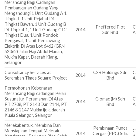
Merancang Bagi Cadangan
Pembangunan Gudang Yang
Mengandungi 1 Unit Gudang A 1
Tingkat, 1 Unit Pejabat Di
Tingkat Bawah, 1 Unit Gudang B
Preffered Plot
C
Di Tingkat 1, 1 Unit Gudang C Di
2014
Sdn Bhd
A
Tingkat Dua, 1 Unit Pondok
Pengawal, 1 Unit Pencawang
Elektrik Di Atas Lot 6462 (GRN
52362) Jalan Haji Abdul Manan,
Mukim Kapar, Daerah Klang,
Selangor
Consultancy Services at
CSB Holdings Sdn
C
2014
Seremban Times Square Project
Bhd
A
Permohonan Kebenaran
Merancang Bagi cadangan Pelan
Susunatur Perumahan Di Atas
Glomac (M) Sdn
C
2014
PT 2708, PT 2143 Dan 2144, PT
Bhd
A
2146 & 2147 Mukim ijok, daerah
Kuala Selangor, Selangor
Merekabentuk, Membina Dan
Pembinaan Punca
Menyiapkan Tempat Meletak
C
2014
Cergas (PPC) Sdn.