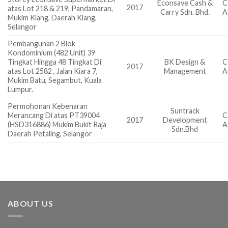
Econsave Cash &
C
2017
atas Lot 218 & 219, Pandamaran,
Carry Sdn. Bhd.
A
Mukim Klang, Daerah Klang,
Selangor
Pembangunan 2 Blok
Kondominium (482 Unit) 39
Tingkat Hingga 48 Tingkat Di
BK Design &
C
2017
atas Lot 2582 , Jalan Kiara 7,
Management
A
Mukim Batu, Segambut, Kuala
Lumpur.
Permohonan Kebenaran
Suntrack
Merancang Di atas PT39004
C
2017
Development
(HSD316886) Mukim Bukit Raja
A
Sdn.Bhd
Daerah Petaling, Selangor
ABOUT US