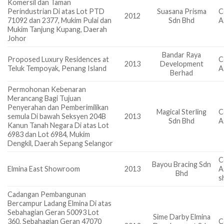
Komersil dan Taman
Perindustrian Di atas Lot PTD
Suasana Prisma
C
2012
71092 dan 2377, Mukim Pulai dan
Sdn Bhd
A
Mukim Tanjung Kupang, Daerah
Johor
Bandar Raya
Proposed Luxury Residences at
C
2013
Development
Teluk Tempoyak, Penang Island
A
Berhad
Permohonan Kebenaran
Merancang Bagi Tujuan
Penyerahan dan Pemberimilikan
Magical Sterling
C
semula Di bawah Seksyen 204B
2013
Sdn Bhd
A
Kanun Tanah Negara Di atas Lot
6983 dan Lot 6984, Mukim
Dengkil, Daerah Sepang Selangor
C
Bayou Bracing Sdn
Elmina East Showroom
2013
A
Bhd
s
Cadangan Pembangunan
Bercampur Ladang Elmina Di atas
Sebahagian Geran 50093 Lot
Sime Darby Elmina
360, Sebahagian Geran 47070
C