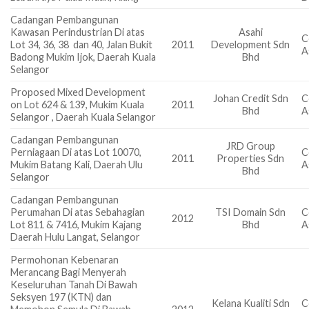
Cadangan Pembangunan
Kawasan Perindustrian Di atas
Asahi
C
Lot 34, 36, 38 dan 40, Jalan Bukit
2011
Development Sdn
A
Badong Mukim Ijok, Daerah Kuala
Bhd
Selangor
Proposed Mixed Development
Johan Credit Sdn
C
on Lot 624 & 139, Mukim Kuala
2011
Bhd
A
Selangor , Daerah Kuala Selangor
Cadangan Pembangunan
JRD Group
Perniagaan Di atas Lot 10070,
C
2011
Properties Sdn
Mukim Batang Kali, Daerah Ulu
A
Bhd
Selangor
Cadangan Pembangunan
Perumahan Di atas Sebahagian
TSI Domain Sdn
C
2012
Lot 811 & 7416, Mukim Kajang
Bhd
A
Daerah Hulu Langat, Selangor
Permohonan Kebenaran
Merancang Bagi Menyerah
Keseluruhan Tanah Di Bawah
Seksyen 197 (KTN) dan
Kelana Kualiti Sdn
C