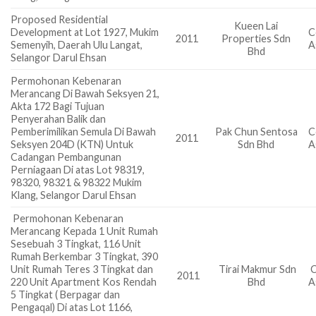
Proposed Residential
Kueen Lai
Development at Lot 1927, Mukim
C
2011
Properties Sdn
Semenyih, Daerah Ulu Langat,
A
Bhd
Selangor Darul Ehsan
Permohonan Kebenaran
Merancang Di Bawah Seksyen 21,
Akta 172 Bagi Tujuan
Penyerahan Balik dan
Pemberimilikan Semula Di Bawah
Pak Chun Sentosa
C
2011
Seksyen 204D (KTN) Untuk
Sdn Bhd
A
Cadangan Pembangunan
Perniagaan Di atas Lot 98319,
98320, 98321 & 98322 Mukim
Klang, Selangor Darul Ehsan
Permohonan Kebenaran
Merancang Kepada 1 Unit Rumah
Sesebuah 3 Tingkat, 116 Unit
Rumah Berkembar 3 Tingkat, 390
Unit Rumah Teres 3 Tingkat dan
Tirai Makmur Sdn
C
2011
220 Unit Apartment Kos Rendah
Bhd
A
5 Tingkat ( Berpagar dan
Pengaqal) Di atas Lot 1166,