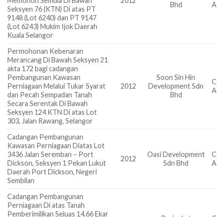
Memohon Semula Di Bawah
2012
Bhd
A
Seksyen 76 (KTN) Di atas PT
9148 (Lot 6240) dan PT 9147
(Lot 6243) Mukim Ijok Daerah
Kuala Selangor
Permohonan Kebenaran
Merancang Di Bawah Seksyen 21
akta 172 bagi cadangan
Pembangunan Kawasan
Soon Sin Hin
C
Perniagaan Melalui Tukar Syarat
2012
Development Sdn
A
dan Pecah Sempadan Tanah
Bhd
Secara Serentak Di Bawah
Seksyen 124 KTN Di atas Lot
303, Jalan Rawang, Selangor
Cadangan Pembangunan
Kawasan Perniagaan Diatas Lot
3436 Jalan Seremban – Port
Oasi Development
C
2012
Dickson, Seksyen 1 Pekan Lukut
Sdn Bhd
A
Daerah Port Dickson, Negeri
Sembilan
Cadangan Pembangunan
Perniagaan Di atas Tanah
Pemberimilikan Seluas 14.66 Ekar