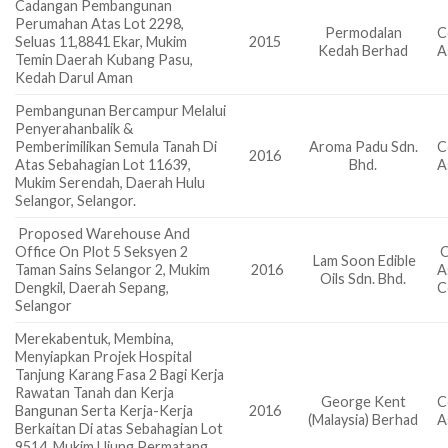
Cadangan Pembangunan
Perumahan Atas Lot 2298,
Permodalan
C
Seluas 11,8841 Ekar, Mukim
2015
Kedah Berhad
A
Temin Daerah Kubang Pasu,
Kedah Darul Aman
Pembangunan Bercampur Melalui
Penyerahanbalik &
Pemberimilikan Semula Tanah Di
Aroma Padu Sdn.
C
2016
Atas Sebahagian Lot 11639,
Bhd.
A
Mukim Serendah, Daerah Hulu
Selangor, Selangor.
Proposed Warehouse And
Office On Plot 5 Seksyen 2
C
Lam Soon Edible
Taman Sains Selangor 2, Mukim
2016
A
Oils Sdn. Bhd.
Dengkil, Daerah Sepang,
C
Selangor
Merekabentuk, Membina,
Menyiapkan Projek Hospital
Tanjung Karang Fasa 2 Bagi Kerja
Rawatan Tanah dan Kerja
George Kent
C
Bangunan Serta Kerja-Kerja
2016
(Malaysia) Berhad
A
Berkaitan Di atas Sebahagian Lot
9514, Mukim Ujung Permatang,