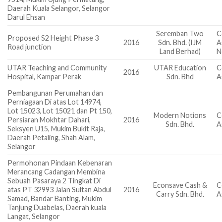
Daerah Kuala Selangor, Selangor
Darul Ehsan
Seremban Two
C
Proposed S2 Height Phase 3
2016
Sdn. Bhd. (IJM
A
Road junction
Land Berhad)
N
UTAR Teaching and Community
UTAR Education
C
2016
Hospital, Kampar Perak
Sdn. Bhd
A
Pembangunan Perumahan dan
Perniagaan Di atas Lot 14974,
Lot 15023, Lot 15021 dan Pt 150,
Modern Notions
C
Persiaran Mokhtar Dahari,
2016
Sdn. Bhd.
A
Seksyen U15, Mukim Bukit Raja,
Daerah Petaling, Shah Alam,
Selangor
Permohonan Pindaan Kebenaran
Merancang Cadangan Membina
Sebuah Pasaraya 2 Tingkat Di
Econsave Cash &
C
atas PT 32993 Jalan Sultan Abdul
2016
Carry Sdn. Bhd.
A
Samad, Bandar Banting, Mukim
Tanjung Duabelas, Daerah kuala
Langat, Selangor