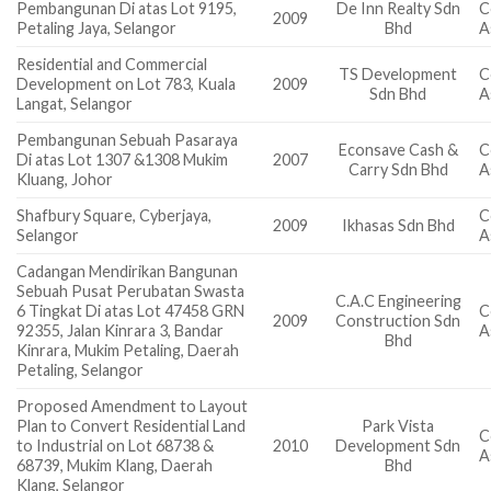
Pembangunan Di atas Lot 9195,
De Inn Realty Sdn
C
2009
Petaling Jaya, Selangor
Bhd
A
Residential and Commercial
TS Development
C
Development on Lot 783, Kuala
2009
Sdn Bhd
A
Langat, Selangor
Pembangunan Sebuah Pasaraya
Econsave Cash &
C
Di atas Lot 1307 &1308 Mukim
2007
Carry Sdn Bhd
A
Kluang, Johor
Shafbury Square, Cyberjaya,
C
2009
Ikhasas Sdn Bhd
Selangor
A
Cadangan Mendirikan Bangunan
Sebuah Pusat Perubatan Swasta
C.A.C Engineering
6 Tingkat Di atas Lot 47458 GRN
C
2009
Construction Sdn
92355, Jalan Kinrara 3, Bandar
A
Bhd
Kinrara, Mukim Petaling, Daerah
Petaling, Selangor
Proposed Amendment to Layout
Plan to Convert Residential Land
Park Vista
C
to Industrial on Lot 68738 &
2010
Development Sdn
A
68739, Mukim Klang, Daerah
Bhd
Klang, Selangor