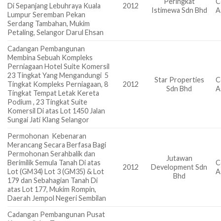
Peringkat
C
Di Sepanjang Lebuhraya Kuala
2012
Istimewa Sdn Bhd
A
Lumpur Seremban Pekan
Serdang Tambahan, Mukim
Petaling, Selangor Darul Ehsan
Cadangan Pembangunan
Membina Sebuah Kompleks
Perniagaan Hotel Suite Komersil
23 Tingkat Yang Mengandungi 5
Star Properties
C
Tingkat Kompleks Perniagaan, 8
2012
Sdn Bhd
A
Tingkat Tempat Letak Kereta
Podium , 23 Tingkat Suite
Komersil Di atas Lot 1450 Jalan
Sungai Jati Klang Selangor
Permohonan Kebenaran
Merancang Secara Berfasa Bagi
Permohonan Serahbalik dan
Jutawan
Berimilik Semula Tanah Di atas
C
2012
Development Sdn
Lot (GM34) Lot 3 (GM35) & Lot
A
Bhd
179 dan Sebahagian Tanah Di
atas Lot 177, Mukim Rompin,
Daerah Jempol Negeri Sembilan
Cadangan Pembangunan Pusat