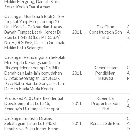
Mukim Mergong, Daerah Kota
Setar, Kedah Darul Aman
Cadangan Membina 5 Blok 2 -3 ½
Tingkat Yang Mengandungi 29
Unit Kedai – Pejabat dan 1 Aras
Pak Chun
C
Bawah Tempat Letak Kereta Di
2011
Construction Sdn
A
atas Lot 64330 (Lot PT 35379)
Bhd
j
No. H(D) 30663, Daerah Gombak,
Mukim Batu Selangor
Cadangan Pembangunan Sekolah
Menengah Kebangsaan Taman
Ria yang Mengandungi 24 Bilik
Kementerian
C
Darjah dan Lain-lain kemudahan
2011
Pendidikan
A
Di Atas Sebahagian Lot 28027,
Malaysia
P
Paya Nahu, Bandar Sungai Petani,
Daerah Kuala Muda Kedah
Proposed 450 Units Residential
Kueen Lai
C
Development at Lot 515,
2011
Properties Sdn
A
Semenyih Ulu Langat Selangor
Bhd
Cadangan Industri Di atas
C
Sebahagian Tanah Lot 74081,
2011
Benalac Sdn Bhd
A
Lebuhraya Pulau Indah, Klang
D