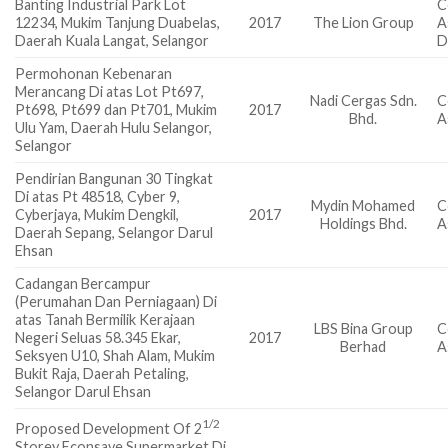
Banting Industrial Park Lot
C
12234, Mukim Tanjung Duabelas,
2017
The Lion Group
A
Daerah Kuala Langat, Selangor
D
Permohonan Kebenaran
Merancang Di atas Lot Pt697,
Nadi Cergas Sdn.
C
Pt698, Pt699 dan Pt701, Mukim
2017
Bhd.
A
Ulu Yam, Daerah Hulu Selangor,
Selangor
Pendirian Bangunan 30 Tingkat
Di atas Pt 48518, Cyber 9,
Mydin Mohamed
C
Cyberjaya, Mukim Dengkil,
2017
Holdings Bhd.
A
Daerah Sepang, Selangor Darul
Ehsan
Cadangan Bercampur
(Perumahan Dan Perniagaan) Di
atas Tanah Bermilik Kerajaan
LBS Bina Group
C
Negeri Seluas 58.345 Ekar,
2017
Berhad
A
Seksyen U10, Shah Alam, Mukim
Bukit Raja, Daerah Petaling,
Selangor Darul Ehsan
1/2
Proposed Development Of 2
Storey Econsave Supermarket Di