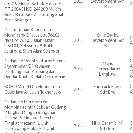
2013
Development Sdn
Lot 36, Mukim Sg Buloh dan Lot
A
Bhd
PT 23043 HSD 249288 Mukim
Bukit Raja Daerah Petaling Shah
Alam Selangor
Permohonan Kebenaran
Merancang Di atas Lot 76102
Sime Darby
C
dan Lot 76103, Jalan Bazar
2013
Development Sdn
A
U8/101, Seksyen U8, Bukit
Bhd
Jelutong, Shah Alam Selangor
Cadangan Penstrukturan Semula
C
Majlis
Jajaran Jalan Di Kawasan
A
2013
Perbandaran
Penbangunan Kelibang dan
M
Langkawi
Bandar Kuah, Kedah Darul Aman
S
SOHO Mixed Development in
Suntrack Raven
C
2013
Cyberjaya At Jalan Teknorat 6
Sdn Bhd
A
Cadangan Meroboh dan
Membina semula Sebuah Gudang
2 tingkat Dengan Bangunan
Pejabat 5 Tingkat Beserta 1
Tingkat Mezanin, 1 Unit
Niro Ceramic (M)
C
2013
Pencawang Elektrik, 1 Unit
Sdn Bhd
A