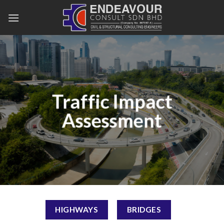
Skip
to
content
Traffic Impact
Assessment
HIGHWAYS
BRIDGES