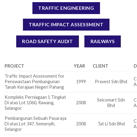
TRAFFIC ENGINEERING
TRAFFIC IMPACT ASSESSMENT
ROAD SAFETY AUDIT
RAILWAYS
PROJECT
YEAR
CLIENT
D
Traffic Impact Assessment for
C
Penswastaan Pembangunan
1999
Pravest Sdn Bhd
A
Tanah Kerajaan Negeri Pahang
Kompleks Perniagaan 1 Tingkat
Seicomart Sdn
C
Di atas Lot 1060, Rawang,
2008
Bhd
A
Selangor
Pembangunan Sebuah Pasaraya
C
Di atas Lot 347, Semenyih,
2008
Tat Li Sdn Bhd
A
Selangor