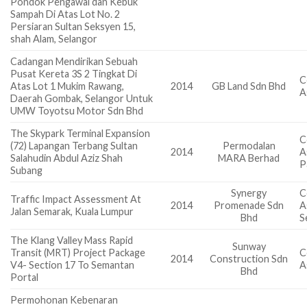
Pondok Pengawal dan Kebuk
Sampah Di Atas Lot No. 2
Persiaran Sultan Seksyen 15,
shah Alam, Selangor
Cadangan Mendirikan Sebuah
Pusat Kereta 3S 2 Tingkat Di
C
Atas Lot 1 Mukim Rawang,
2014
GB Land Sdn Bhd
A
Daerah Gombak, Selangor Untuk
UMW Toyotsu Motor Sdn Bhd
The Skypark Terminal Expansion
C
(72) Lapangan Terbang Sultan
Permodalan
2014
A
Salahudin Abdul Aziz Shah
MARA Berhad
P
Subang
Synergy
C
Traffic Impact Assessment At
2014
Promenade Sdn
A
Jalan Semarak, Kuala Lumpur
Bhd
S
The Klang Valley Mass Rapid
Sunway
Transit (MRT) Project Package
C
2014
Construction Sdn
V4- Section 17 To Semantan
A
Bhd
Portal
Permohonan Kebenaran