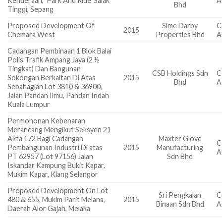
Kenderaan, ‘Park And Ride’ Salak
A
Bhd
Tinggi, Sepang
Proposed Development Of
Sime Darby
C
2015
Chemara West
Properties Bhd
A
Cadangan Pembinaan 1 Blok Balai
Polis Trafik Ampang Jaya (2 ½
Tingkat) Dan Bangunan
CSB Holdings Sdn
C
Sokongan Berkaitan Di Atas
2015
Bhd
A
Sebahagian Lot 3810 & 36900,
Jalan Pandan Ilmu, Pandan Indah
Kuala Lumpur
Permohonan Kebenaran
Merancang Mengikut Seksyen 21
Akta 172 Bagi Cadangan
Maxter Glove
C
Pembangunan Industri Di atas
2015
Manufacturing
A
PT 62957 (Lot 97156) Jalan
Sdn Bhd
Iskandar Kampung Bukit Kapar,
Mukim Kapar, Klang Selangor
Proposed Development On Lot
Sri Pengkalan
C
480 & 655, Mukim Parit Melana,
2015
Binaan Sdn Bhd
A
Daerah Alor Gajah, Melaka