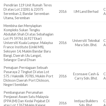
Pendirian 119 Unit Rumah Teres
Di atas Lot 23281 & 22075
C
2016
IJM Land Berhad
Seremban 2, Bandar Seremban
A
Utama, Seremban
Membina dan Menyiapkan
Kompleks Sukan Tengku
Abdullah Shah Di atas Sebahagian
Lot Pt 59761 (6.927 Ekar)
Universiti Teknikal
C
Universiti Kuala Lumpur. Malayisa
2016
Mara Sdn. Bhd.
A
France Institute (Unikl Mfi),
Seksyen 14, Mukim Bandar Baru
Bangi, Daerah Ulu Langat,
Selangor Darul Ehsan
Pemajuan Perniagaan Sebuah
Pasaraya 2 Tingkat Di atas Lot
Econsave Cash &
C
575 / Hakmilik 70785, Mukim Port
2016
Carry Sdn. Bhd.
A
Dickson Daerah Port Dickson,
Negeri Sembilan
Pembangunan Perumahan
Penjawat Awam Satu Malaysia
(PPA1M) Dan Kedai Pejabat Di
Imtiyaz Builders
C
2016
atas Lot 1767 Mukim Kajang,
Sdn. Bhd.
A