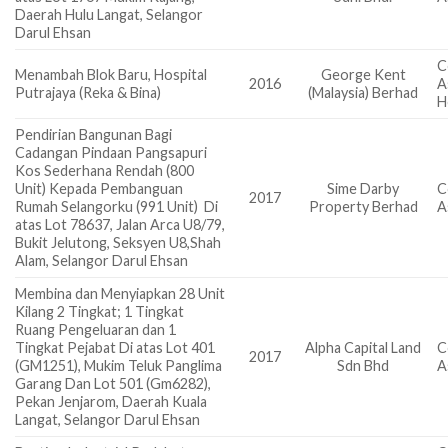
Daerah Hulu Langat, Selangor
Darul Ehsan
C
Menambah Blok Baru, Hospital
George Kent
2016
A
Putrajaya (Reka & Bina)
(Malaysia) Berhad
H
Pendirian Bangunan Bagi
Cadangan Pindaan Pangsapuri
Kos Sederhana Rendah (800
Unit) Kepada Pembanguan
Sime Darby
C
2017
Rumah Selangorku (991 Unit) Di
Property Berhad
A
atas Lot 78637, Jalan Arca U8/79,
Bukit Jelutong, Seksyen U8,Shah
Alam, Selangor Darul Ehsan
Membina dan Menyiapkan 28 Unit
Kilang 2 Tingkat; 1 Tingkat
Ruang Pengeluaran dan 1
Tingkat Pejabat Di atas Lot 401
Alpha Capital Land
C
2017
(GM1251), Mukim Teluk Panglima
Sdn Bhd
A
Garang Dan Lot 501 (Gm6282),
Pekan Jenjarom, Daerah Kuala
Langat, Selangor Darul Ehsan